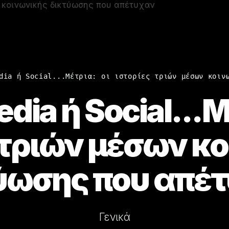
dia ή Social...Μέτρια: οι ιστορίες τριών μέσων κοιν
edia ή Social...Μ
 τριών μέσων κ
ύωσης που απέ
Γενικά