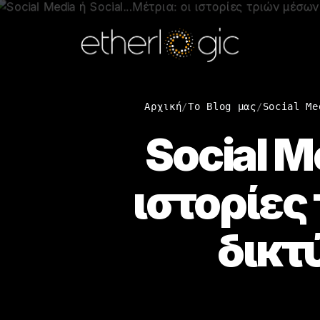
Αρχική
/
Το Blog μας
/
Social Me
Social M
ιστορίες
δικτ