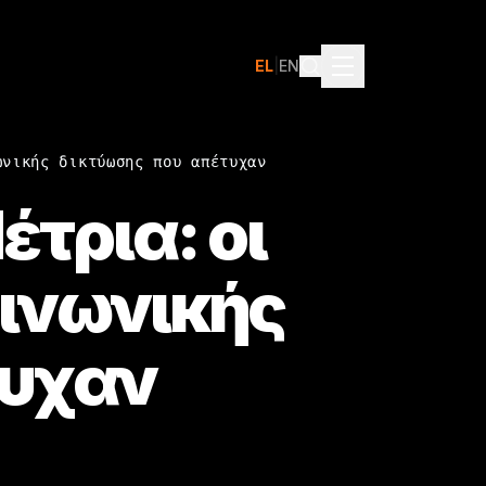
EL
|
EN
ωνικής δικτύωσης που απέτυχαν
έτρια: οι
οινωνικής
τυχαν