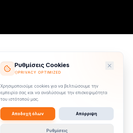
Ρυθμίσεις Cookies
Κατηγορίες
PRIVACY OPTIMIZED
Χρησιμοποιούμε cookies για να βελτιώσουμε την
Digital Marketing
εμπειρία σας και να αναλύσουμε την επισκεψιμότητα
Email Marketing
του ιστότοπού μας.
Content Marketing
Αποδοχή όλων
Απόρριψη
Video Marketing
ούν
Ρυθμίσεις
eCommerce