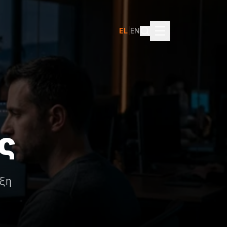
EL
|
EN
ς
υξη