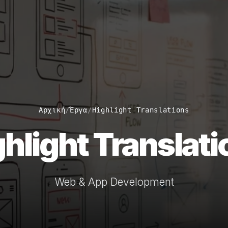
Αρχική
/
Έργα
/
Highlight Translations
hlight Translat
Web & App Development