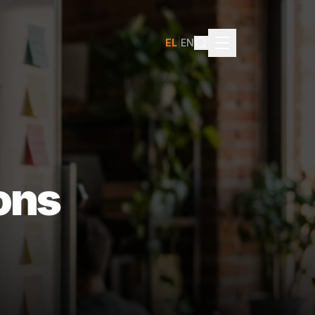
EL
|
EN
ions