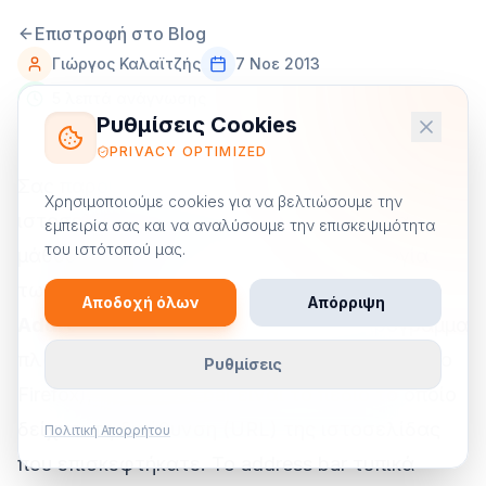
Επιστροφή στο Blog
Γιώργος Καλαϊτζής
7 Νοε 2013
5 λεπτά ανάγνωσης
Ρυθμίσεις Cookies
PRIVACY OPTIMIZED
Σας παρουσιάζουμε το γλωσσάρι των
Χρησιμοποιούμε cookies για να βελτιώσουμε την
ιστοσελίδων για όλους όσους θέλουν να
εμπειρία σας και να αναλύσουμε την επισκεψιμότητα
του ιστότοπού μας.
μάθουν κάποια πράγματα για την ορολογία
των websites!
Αποδοχή όλων
Απόρριψη
Address Bar
: Σε έναν web browser (πρόγραμμα
πλοήγησης στο ίντερνετ όπως ο Chrome και ο
Ρυθμίσεις
Firefox), το address bar είναι το πεδίο το οποίο
δείχνει τη διεύθυνση (URL) της ιστοσελίδας
Πολιτική Απορρήτου
που επισκεφτήκατε. Το address bar τυπικά