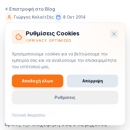
Επιστροφή στο Blog
Γιώργος Καλαϊτζής
8 Οκτ 2014
5 λεπτά ανάγνωσης
Ρυθμίσεις Cookies
PRIVACY OPTIMIZED
Μπορεί η επιχείρηση σας να προσφέρει το
Χρησιμοποιούμε cookies για να βελτιώσουμε την
καλύτερο προϊόν σε σχέση με τον
εμπειρία σας και να αναλύσουμε την επισκεψιμότητα
του ιστότοπού μας.
ανταγωνισμό, μπορεί οι υπηρεσίες σας να
υπερέχουν στον κλάδο σας αλλά αυτό μπορεί
Αποδοχή όλων
Απόρριψη
να μην έχει καμία αξία αν οι υποψήφιοι
πελάτες σας δεν μπορούν να σας εντοπίσουν.
Ρυθμίσεις
Ή μάλλον αν βρίσκουν τους ανταγωνιστές
σας. Για να μπορέσετε λοιπόν να κάνετε
Πολιτική Απορρήτου
ορατή την επιχείρηση σας στις μηχανές